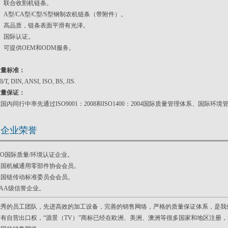
3、联合收割机链
条
。
、A型/CA型/C型/S型钢制农机链
条
（带附件）。
5、高品质，链条表面平滑有光泽。
6、国际认证。
、可提供OEM和ODM服务。
质量标准：
/T, DIN, ANSI, ISO, BS, JIS.
质量保证：
国内同行中率先通过ISO9001：2008和ISO1400：2004国际质量管理体系、国际环
企业荣誉
SO国际质量/环境认证企业。
中国机械通用零部件协会会员。
全国链传动标准委员会会员。
AA级信誉企业。
优秀的员工团队，先进高效的加工设备，完善的销售网络，严格的质量保证体系，是我
拥有自营出口权，“源景（TV）”商标已经在欧洲、美洲、澳洲等很多国家和地区注册