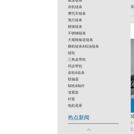
输送链条
农机链条
摩托车链条
曳引链条
模锻链条
不锈钢链条
大规格输送链条
糖机链条&棕油链条
链轮
三角皮带轮
同步带轮
齿轮&齿条
联轴器
蜗轮&蜗杆
涨紧套
衬套
电机底座
热点新闻