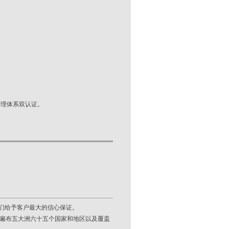
境管理体系双认证。
们给予客户最大的信心保证。
，遍布五大洲六十五个国家和地区以及覆盖