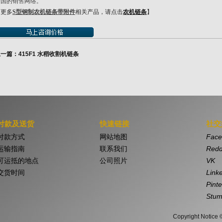
全国的销售网络。
【更多
S型钢制农机链条带附件
相关产品，请点击
农机链条
】
一篇：415F1 水稻收割机链条
付款及送货
快速链接
社交
付款方式
网站地图
Face
运输指南
联系我们
Redd
可运抵的地点
公司照片
VK
交货时间
Link
Pinte
Stum
Copyright Notice 