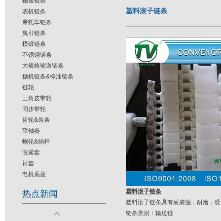
输送链条
塑料滚子链条
农机链条
摩托车链条
曳引链条
模锻链条
不锈钢链条
大规格输送链条
糖机链条&棕油链条
链轮
三角皮带轮
同步带轮
齿轮&齿条
联轴器
蜗轮&蜗杆
涨紧套
衬套
电机底座
塑料滚子链条
热点新闻
塑料滚子链条具有耐腐蚀，耐磨，噪
链条类别：输送链