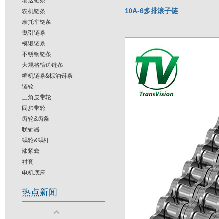
输送链条
10A-6多排滚子链
农机链条
摩托车链条
曳引链条
模锻链条
不锈钢链条
大规格输送链条
糖机链条&棕油链条
链轮
三角皮带轮
同步带轮
齿轮&齿条
联轴器
蜗轮&蜗杆
涨紧套
衬套
电机底座
热点新闻