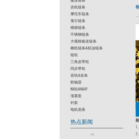
输送链条
农机链条
摩托车链条
曳引链条
模锻链条
不锈钢链条
大规格输送链条
糖机链条&棕油链条
链轮
三角皮带轮
同步带轮
齿轮&齿条
联轴器
蜗轮&蜗杆
涨紧套
衬套
电机底座
热点新闻
1