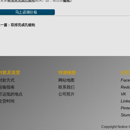
【更多
标准未完成孔链轮
相关产品，请点击
链轮
】
上一篇：双排完成孔链轮
付款及送货
快速链接
社交
付款方式
网站地图
Face
运输指南
联系我们
Redd
可运抵的地点
公司照片
VK
交货时间
Link
Pinte
Stum
Copyright Notice 