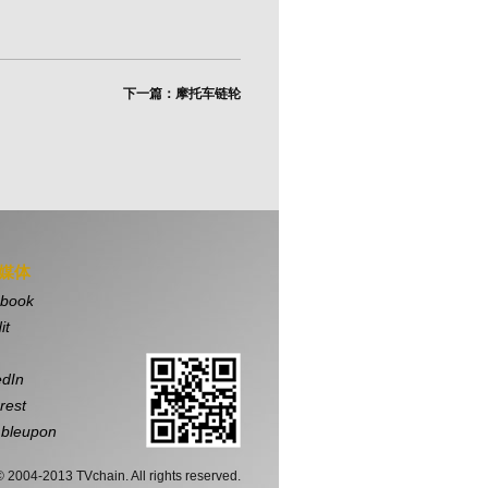
下一篇：摩托车链轮
媒体
book
it
edIn
rest
bleupon
© 2004-2013 TVchain. All rights reserved.