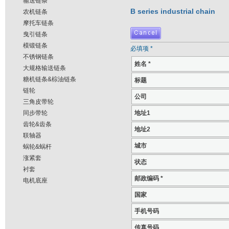
输送链条
B series industrial chain
农机链条
摩托车链条
曳引链条
模锻链条
必填项 *
不锈钢链条
姓名 *
大规格输送链条
糖机链条&棕油链条
标题
链轮
公司
三角皮带轮
同步带轮
地址1
齿轮&齿条
地址2
联轴器
城市
蜗轮&蜗杆
涨紧套
状态
衬套
邮政编码 *
电机底座
国家
手机号码
传真号码