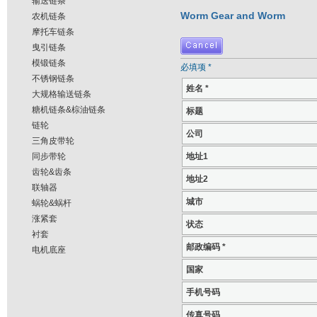
输送链条
Worm Gear and Worm
农机链条
摩托车链条
曳引链条
模锻链条
必填项 *
不锈钢链条
姓名 *
大规格输送链条
糖机链条&棕油链条
标题
链轮
公司
三角皮带轮
同步带轮
地址1
齿轮&齿条
地址2
联轴器
城市
蜗轮&蜗杆
涨紧套
状态
衬套
邮政编码 *
电机底座
国家
手机号码
传真号码