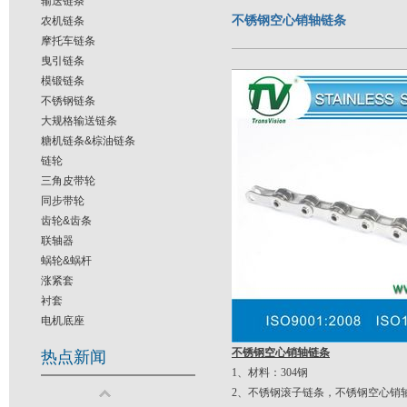
输送链条
不锈钢空心销轴链条
农机链条
摩托车链条
曳引链条
模锻链条
不锈钢链条
大规格输送链条
糖机链条&棕油链条
链轮
三角皮带轮
同步带轮
齿轮&齿条
联轴器
蜗轮&蜗杆
涨紧套
衬套
电机底座
不锈钢空心销轴链条
热点新闻
1、材料：304钢
2、不锈钢滚子链条，不锈钢空心销