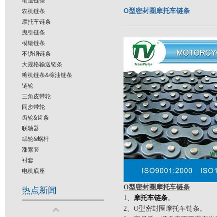
输送链条
O型密封圈摩托车链条
农机链条
摩托车链条
曳引链条
模锻链条
不锈钢链条
大规格输送链条
糖机链条&棕油链条
链轮
三角皮带轮
同步带轮
齿轮&齿条
联轴器
蜗轮&蜗杆
涨紧套
衬套
电机底座
O型密封圈摩托车链条
热点新闻
1、
摩托车链条
。
2、O型密封圈摩托车链条。