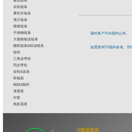
输送链条
农机链条
摩托车链条
曳引链条
模锻链条
不锈钢链条
国外客户不向国内公布。
大规格输送链条
糖机链条&棕油链条
如需查询TV国内各省、市经销商，
链轮
三角皮带轮
同步带轮
齿轮&齿条
联轴器
蜗轮&蜗杆
涨紧套
衬套
电机底座
付款及送货