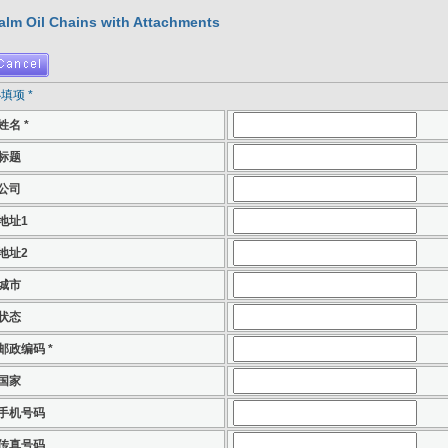
alm Oil Chains with Attachments
填项 *
姓名 *
标题
公司
地址1
地址2
城市
状态
邮政编码 *
国家
手机号码
传真号码