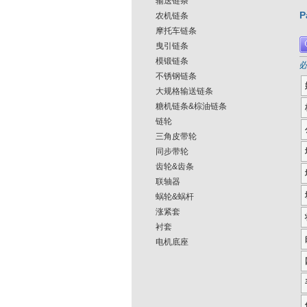
输送链条
P
农机链条
摩托车链条
曳引链条
模锻链条
必
不锈钢链条
大规格输送链条
糖机链条&棕油链条
链轮
三角皮带轮
同步带轮
齿轮&齿条
联轴器
蜗轮&蜗杆
涨紧套
衬套
电机底座