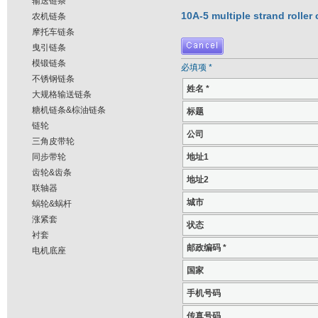
输送链条
10A-5 multiple strand roller
农机链条
摩托车链条
曳引链条
模锻链条
必填项 *
不锈钢链条
姓名 *
大规格输送链条
糖机链条&棕油链条
标题
链轮
公司
三角皮带轮
同步带轮
地址1
齿轮&齿条
地址2
联轴器
城市
蜗轮&蜗杆
涨紧套
状态
衬套
邮政编码 *
电机底座
国家
手机号码
传真号码